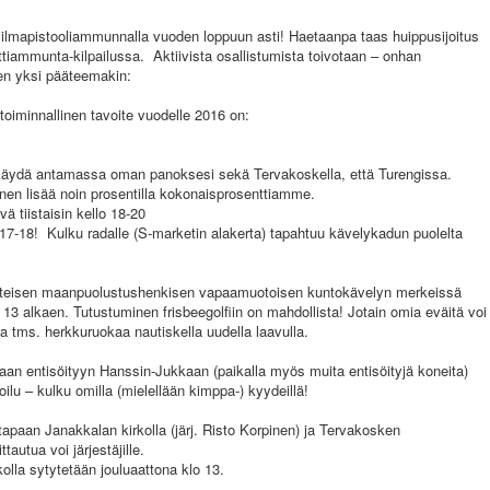
lmapistooliammunnalla vuoden loppuun asti! Haetaanpa taas huippusijoitus
iammunta-kilpailussa. Aktiivista osallistumista toivotaan – onhan
en yksi pääteemakin:
 toiminnallinen tavoite vuodelle 2016 on:
t käydä antamassa oman panoksesi sekä Tervakoskella, että Turengissa.
nen lisää noin prosentilla kokonaisprosenttiamme.
vä tiistaisin kello 18-20
17-18! Kulku radalle (S-marketin alakerta) tapahtuu kävelykadun puolelta
yhteisen maanpuolustushenkisen vapaamuotoisen kuntokävelyn merkeissä
3 alkaen. Tutustuminen frisbeegolfiin on mahdollista! Jotain omia eväitä voi
a tms. herkkuruokaa nautiskella uudella laavulla.
an entisöityyn Hanssin-Jukkaan (paikalla myös muita entisöityjä koneita)
ilu – kulku omilla (mielellään kimppa-) kyydeillä!
tapaan Janakkalan kirkolla (järj. Risto Korpinen) ja Tervakosken
tautua voi järjestäjille.
kolla sytytetään jouluaattona klo 13.