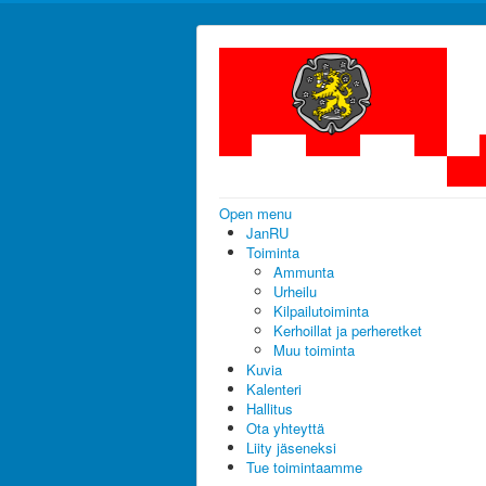
Open menu
JanRU
Toiminta
Ammunta
Urheilu
Kilpailutoiminta
Kerhoillat ja perheretket
Muu toiminta
Kuvia
Kalenteri
Hallitus
Ota yhteyttä
Liity jäseneksi
Tue toimintaamme