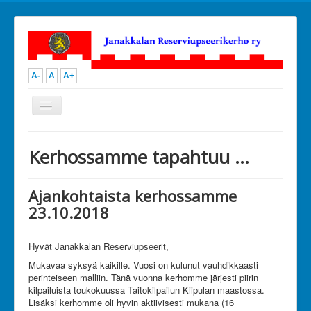
A-
A
A+
Vaihda
navigointi
Open menu
JanRU
Kerhossamme tapahtuu ...
Toiminta
Ammunta
Urheilu
Ajankohtaista kerhossamme
Kilpailutoiminta
23.10.2018
Kerhoillat ja perheretket
Muu toiminta
Kuvia
Hyvät Janakkalan Reserviupseerit,
Kalenteri
Hallitus
Mukavaa syksyä kaikille. Vuosi on kulunut vauhdikkaasti
Ota yhteyttä
perinteiseen malliin. Tänä vuonna kerhomme järjesti piirin
Liity jäseneksi
kilpailuista toukokuussa Taitokilpailun Kiipulan maastossa.
Tue toimintaamme
Lisäksi kerhomme oli hyvin aktiivisesti mukana (16