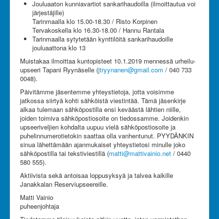
Jouluaaton kunniavartiot sankarihaudoilla (ilmoittautua voi
järjestäjille)
Tarinmaalla klo 15.00-18.30 / Risto Korpinen
Tervakoskella klo 16.30-18.00 / Hannu Rantala
Tarinmaalla sytytetään kynttilöitä sankarihaudoille
jouluaattona klo 13
Muistakaa ilmoittaa kuntopisteet 10.1.2019 mennessä urheilu-
upseeri Tapani Ryynäselle (
jtryynanen@gmail.com
/ 040 733
0048).
Päivitämme jäsentemme yhteystietoja, jotta voisimme
jatkossa siirtyä kohti sähköistä viestintää. Tämä jäsenkirje
alkaa tulemaan sähköpostilla ensi keväästä lähtien niille,
joiden toimiva sähköpostiosoite on tiedossamme. Joidenkin
upseeriveljien kohdalta uupuu vielä sähköpostiosoite ja
puhelinnumerotietokin saattaa olla vanhentunut. PYYDÄNKIN
sinua lähettämään ajanmukaiset yhteystietosi minulle joko
sähköpostilla tai tekstiviestillä (
matti@mattivainio.net
/ 0440
580 555).
Aktiivista sekä antoisaa loppusyksyä ja talvea kaikille
Janakkalan Reserviupseereille.
Matti Vainio
puheenjohtaja