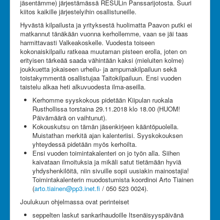
jäsentämme) järjestämässä RESULin Panssarijotosta. Suuri
Olet tässä:
JanRU
kiitos kaikille järjestelyihin osallistuneille.
Ajankohtaista kerhossamme 23.10.2018
Hyvästä kilpailusta ja yrityksestä huolimatta Paavon putki ei
matkannut tänäkään vuonna kerhollemme, vaan se jäi taas
harmittavasti Valkeakoskelle. Vuodesta toiseen
kokonaiskilpailu ratkeaa muutaman pisteen erolla, joten on
erityisen tärkeää saada vähintään kaksi (mieluiten kolme)
joukkuetta jokaiseen urheilu- ja ampumakilpailuun sekä
toistakymmentä osallistujaa Taitokilpailuun. Ensi vuoden
taistelu alkaa heti alkuvuodesta ilma-aseilla.
Kerhomme syyskokous pidetään Kiipulan ruokala
Rusthollissa torstaina 29.11.2018 klo 18.00 (HUOM!
Päivämäärä on vaihtunut).
Kokouskutsu on tämän jäsenkirjeen kääntöpuolella.
Muistathan merkitä ajan kalenteriisi. Syyskokouksen
yhteydessä pidetään myös kerhoilta.
Ensi vuoden toimintakalenteri on jo työn alla. Siihen
kaivataan ilmoituksia ja mikäli satut tietämään hyviä
yhdyshenkilöitä, niin sivuille sopii uusiakin mainostajia!
Toimintakalenterin muodostumista koordinoi Arto Tiainen
(
arto.tiainen@pp3.inet.fi
/ 050 523 0024).
Joulukuun ohjelmassa ovat perinteiset
seppelten laskut sankarihaudoille Itsenäisyyspäivänä