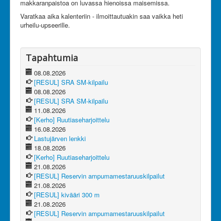
makkaranpaistoa on luvassa hienoissa maisemissa.
Olet tässä:
JanRU
Varatkaa aika kalenteriin - ilmoittautuakin saa vaikka heti
Toiminnallinen tapahtuma jäsenille Padasjoella
urheilu-upseerille.
4.-5.6.2016
Tapahtumia
08.08.2026
[RESUL] SRA SM-kilpailu
08.08.2026
[RESUL] SRA SM-kilpailu
11.08.2026
[Kerho] Ruutiaseharjoittelu
16.08.2026
Lastujärven lenkki
18.08.2026
[Kerho] Ruutiaseharjoittelu
21.08.2026
[RESUL] Reservin ampumamestaruuskilpailut
21.08.2026
[RESUL] kivääri 300 m
21.08.2026
[RESUL] Reservin ampumamestaruuskilpailut