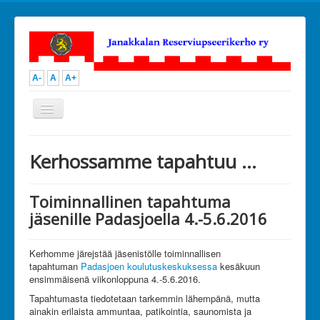
A-
A
A+
Vaihda
navigointi
Open menu
JanRU
Kerhossamme tapahtuu ...
Toiminta
Ammunta
Urheilu
Toiminnallinen tapahtuma
Kilpailutoiminta
jäsenille Padasjoella 4.-5.6.2016
Kerhoillat ja perheretket
Muu toiminta
Kuvia
Kerhomme järejstää jäsenistölle toiminnallisen
Kalenteri
tapahtuman
Hallitus
Padasjoen koulutuskeskuksessa
kesäkuun
ensimmäisenä viikonloppuna 4.-5.6.2016.
Ota yhteyttä
Liity jäseneksi
Tapahtumasta tiedotetaan tarkemmin lähempänä, mutta
Tue toimintaamme
ainakin erilaista ammuntaa, patikointia, saunomista ja