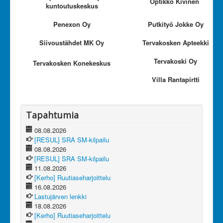
Optikko Kivinen
kuntoutuskeskus
Olet tässä:
JanRU
Tue toimintaamme
Penexon Oy
Putkityö Jokke Oy
Siivoustähdet MK Oy
Tervakosken Apteekki
Tervakoski Oy
Tervakosken Konekeskus
Villa Rantapirtti
Tapahtumia
08.08.2026
[RESUL] SRA SM-kilpailu
08.08.2026
[RESUL] SRA SM-kilpailu
11.08.2026
[Kerho] Ruutiaseharjoittelu
16.08.2026
Lastujärven lenkki
18.08.2026
[Kerho] Ruutiaseharjoittelu