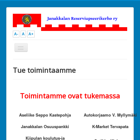
A-
A
A+
Vaihda
navigointi
Open menu
JanRU
Tue toimintaamme
Toiminta
Ammunta
Urheilu
Kilpailutoiminta
Toimintamme ovat tukemassa
Kerhoillat ja perheretket
Muu toiminta
Kuvia
Kalenteri
Aseliike Seppo Kastepohja
Autokorjaamo V. Myllymäki
Hallitus
Ota yhteyttä
Janakkalan Osuuspankki
K-Market Tervapata
Liity jäseneksi
Tue toimintaamme
Kiipulan koulutus-ja