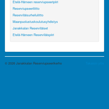
Etelä-Hämeen reserviupseeripiiri
Reserviupseeriliitto
Reserviläisurheiluliitto
Maanpuolustuskoulutusyhdistys
Janakkalan Reserviläiset
Etelä-Hämeen Reserviläispiiri
© 2026 Janakkalan Reserviupseerikerho
Takaisin ylös