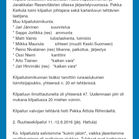
Janakkalan Reserviläisten ollessa järjestelyvuorossa. Pekka
Olet tässä:
JanRU
Kerkola toimi kilpailun johtajana sekä kartanluvun tehtävien
Paavon Putki 2016 - Ossin tiedote 6/2016
laatijana.
Muu kilpailutoimikunta:
* Jari Järvinen suunnistus
* Seppo Jortikka (res) ammunta
* Matti Vainio tuloslaskenta, toimisto
* Miikka Maunula sihteeri (muutti Keski-Suomeen)
* Reino Nivalainen (res) liikenne, paikoitus, järjestys
* Ossi Niemi kanttiini
* Arto Tiainen "kaiken vara"
* Jari Hirvimäki (res) "kaiken vara"
Kilpailutoimikunnan lisäksi tarvittiin runsaslukuinen
toimitsijajoukko, yhteensä n. 20 eri tehtävissä.
Kilpailuun ilmoittautuneita oli yhteensä 47. Uudenmaan piiri oli
mukana kilpailussa 20 miehen voimin.
Kilpailun valvojan tehtäviä hoiti Pekka Aittola Riihimäeltä.
2. Ruutiasekilpailut 11.-12.6.2016 (järj. Hattula)
Ko. kilpailuista selvisimme "kuivin jaloin", vaikka jäsentemme
osallistuminen oli melkoisen niukkaa. Tulokset ovat luettavissa