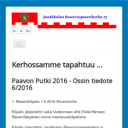
A-
A
A+
Vaihda
navigointi
Open menu
JanRU
Kerhossamme tapahtuu ...
Toiminta
Ammunta
Urheilu
Paavon Putki 2016 - Ossin tiedote
Kilpailutoiminta
6/2016
Kerhoillat ja perheretket
Muu toiminta
Kuvia
1. Maastokilpailu 1.6.2016 Ahvenistolla
Kalenteri
Hallitus
Kilpailu järjestettiin sekä Uudenmaan että Etelä-Hämeen
Ota yhteyttä
Reserviläispiirien omina mestaruuskilpailuina
Liity jäseneksi
Tue toimintaamme
Kilpailu toteutettiin Janakkalan Reserviupseerikerhon ja