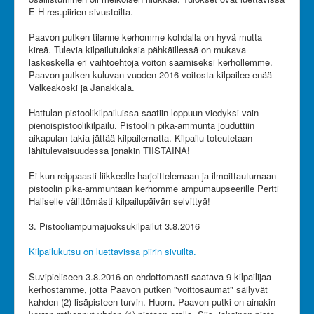
E-H res.piirien sivustoilta.
Paavon putken tilanne kerhomme kohdalla on hyvä mutta
kireä. Tulevia kilpailutuloksia pähkäillessä on mukava
laskeskella eri vaihtoehtoja voiton saamiseksi kerhollemme.
Paavon putken kuluvan vuoden 2016 voitosta kilpailee enää
Valkeakoski ja Janakkala.
Hattulan pistoolikilpailuissa saatiin loppuun viedyksi vain
pienoispistoolikilpailu. Pistoolin pika-ammunta jouduttiin
aikapulan takia jättää kilpailematta. Kilpailu toteutetaan
lähitulevaisuudessa jonakin TIISTAINA!
Ei kun reippaasti liikkeelle harjoittelemaan ja ilmoittautumaan
pistoolin pika-ammuntaan kerhomme ampumaupseerille Pertti
Haliselle välittömästi kilpailupäivän selvittyä!
3. Pistooliampumajuoksukilpailut 3.8.2016
Kilpailukutsu on luettavissa piirin sivuilta.
Suvipieliseen 3.8.2016 on ehdottomasti saatava 9 kilpailijaa
kerhostamme, jotta Paavon putken "voittosaumat" säilyvät
kahden (2) lisäpisteen turvin. Huom. Paavon putki on ainakin