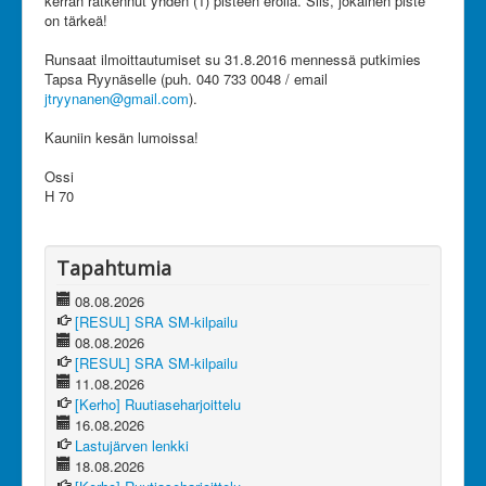
kerran ratkennut yhden (1) pisteen erolla. Siis, jokainen piste
on tärkeä!
Runsaat ilmoittautumiset su 31.8.2016 mennessä putkimies
Tapsa Ryynäselle (puh. 040 733 0048 / email
jtryynanen@gmail.com
).
Kauniin kesän lumoissa!
Ossi
H 70
Tapahtumia
08.08.2026
[RESUL] SRA SM-kilpailu
08.08.2026
[RESUL] SRA SM-kilpailu
11.08.2026
[Kerho] Ruutiaseharjoittelu
16.08.2026
Lastujärven lenkki
18.08.2026