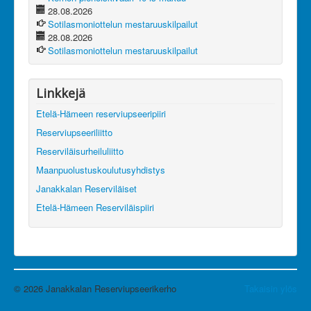
28.08.2026
Sotilasmoniottelun mestaruuskilpailut
28.08.2026
Sotilasmoniottelun mestaruuskilpailut
Linkkejä
Etelä-Hämeen reserviupseeripiiri
Reserviupseeriliitto
Reserviläisurheiluliitto
Maanpuolustuskoulutusyhdistys
Janakkalan Reserviläiset
Etelä-Hämeen Reserviläispiiri
© 2026 Janakkalan Reserviupseerikerho
Takaisin ylös