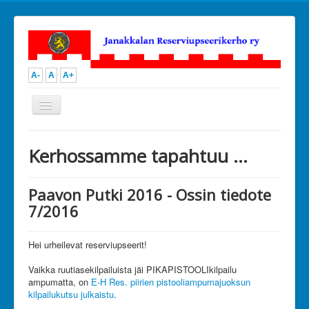
A-
A
A+
Vaihda
navigointi
Open menu
JanRU
Kerhossamme tapahtuu ...
Toiminta
Ammunta
Urheilu
Paavon Putki 2016 - Ossin tiedote
Kilpailutoiminta
7/2016
Kerhoillat ja perheretket
Muu toiminta
Kuvia
Hei urheilevat reserviupseerit!
Kalenteri
Hallitus
Vaikka ruutiasekilpailuista jäi PIKAPISTOOLIkilpailu
Ota yhteyttä
ampumatta, on
Liity jäseneksi
E-H Res. piirien pistooliampumajuoksun
kilpailukutsu julkaistu
Tue toimintaamme
.