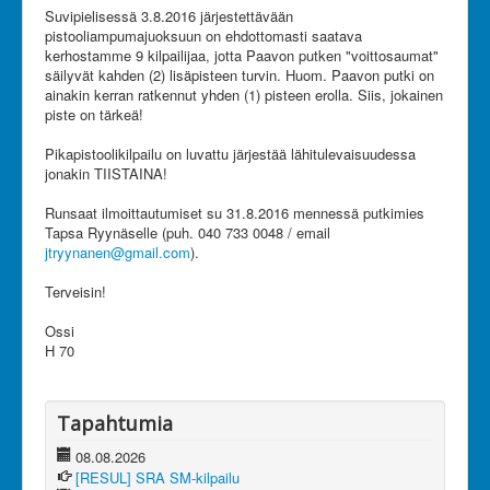
Suvipielisessä 3.8.2016 järjestettävään
Olet tässä:
JanRU
pistooliampumajuoksuun on ehdottomasti saatava
Paavon Putki 2016 - Ossin tiedote 7/2016
kerhostamme 9 kilpailijaa, jotta Paavon putken "voittosaumat"
säilyvät kahden (2) lisäpisteen turvin. Huom. Paavon putki on
ainakin kerran ratkennut yhden (1) pisteen erolla. Siis, jokainen
piste on tärkeä!
Pikapistoolikilpailu on luvattu järjestää lähitulevaisuudessa
jonakin TIISTAINA!
Runsaat ilmoittautumiset su 31.8.2016 mennessä putkimies
Tapsa Ryynäselle (puh. 040 733 0048 / email
jtryynanen@gmail.com
).
Terveisin!
Ossi
H 70
Tapahtumia
08.08.2026
[RESUL] SRA SM-kilpailu