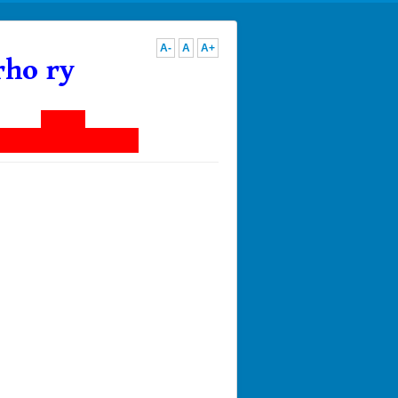
A-
A
A+