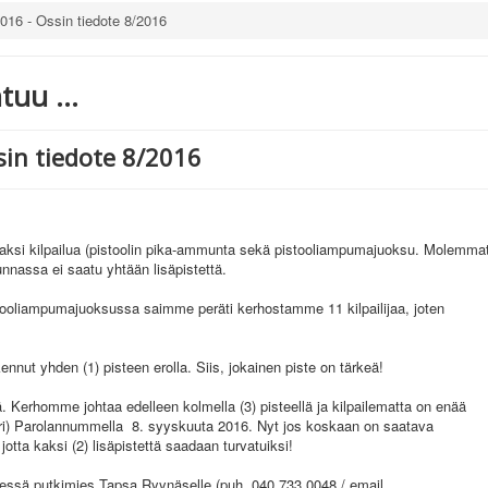
016 - Ossin tiedote 8/2016
uu ...
sin tiedote 8/2016
y kaksi kilpailua (pistoolin pika-ammunta sekä pistooliampumajuoksu. Molemma
unnassa ei saatu yhtään lisäpistettä.
tooliampumajuoksussa saimme peräti kerhostamme 11 kilpailijaa, joten
nnut yhden (1) pisteen erolla. Siis, jokainen piste on tärkeä!
. Kerhomme johtaa edelleen kolmella (3) pisteellä ja kilpailematta on enää
äri) Parolannummella 8. syyskuuta 2016. Nyt jos koskaan on saatava
 jotta kaksi (2) lisäpistettä saadaan turvatuiksi!
nessä putkimies Tapsa Ryynäselle (puh. 040 733 0048 / email