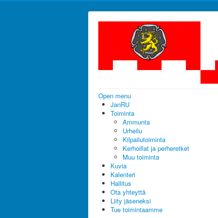
Open menu
JanRU
Toiminta
Ammunta
Urheilu
Kilpailutoiminta
Kerhoillat ja perheretket
Muu toiminta
Kuvia
Kalenteri
Hallitus
Ota yhteyttä
Liity jäseneksi
Tue toimintaamme