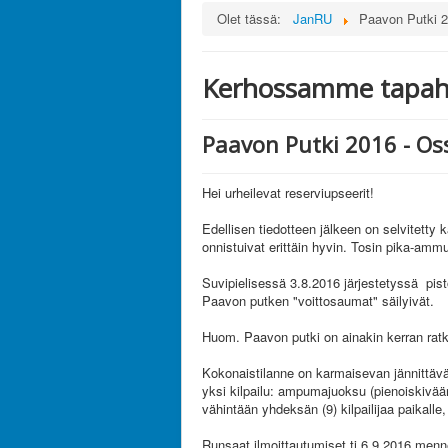
Olet tässä:
JanRU
Paavon Putki 2
Kerhossamme tapaht
Paavon Putki 2016 - Os
Hei urheilevat reserviupseerit!
Edellisen tiedotteen jälkeen on selvitett
onnistuivat erittäin hyvin. Tosin pika-amm
Suvipielisessä 3.8.2016 järjestetyssä pis
Paavon putken "voittosaumat" säilyivät.
Huom. Paavon putki on ainakin kerran ratke
Kokonaistilanne on karmaisevan jännittävä
yksi kilpailu: ampumajuoksu (pienoiskivä
vähintään yhdeksän (9) kilpailijaa paikalle,
Runsaat ilmoittautumiset ti 6.9.2016 men