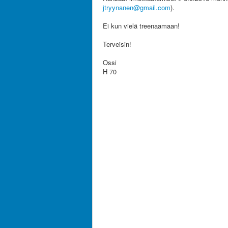
jtryynanen@gmail.com
).
Ei kun vielä treenaamaan!
Terveisin!
Ossi
H 70