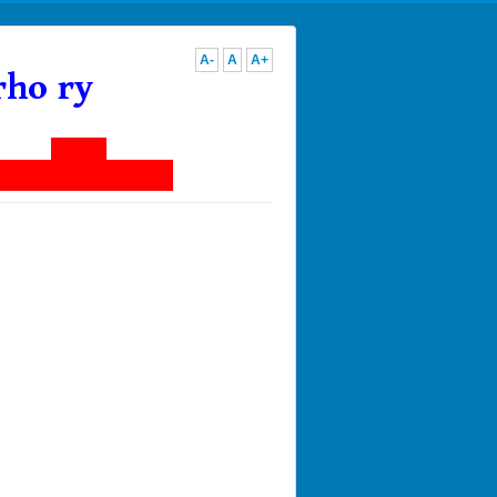
A-
A
A+