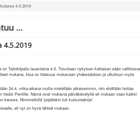
attulassa 4.5.2019
uu ...
a 4.5.2019
a on Taitokilpailu lauantaina 4.5. Toivotaan nykyisen kaltaisen sään vallitseva
an olleet mukana, kisa on tilaisuus mukavaan yhdessäoloon ja ulkoiluun myös
eistään 24.4. virka-aikana mutta mielellään aikaisemmin, niin ehditään hoitaa
en tiedot Pentille. Nämä ovat mukavia päiväkävelyitä eli mukaan vaan kaikki
kanssa. Nimimerkillä 'pojallekin tuli kutsuntakirje'.
kkeelle, eli nyt on hyvä lähteä mukaan.