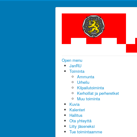
Open menu
JanRU
Toiminta
Ammunta
Urheilu
Kilpailutoiminta
Kerhoillat ja perheretket
Muu toiminta
Kuvia
Kalenteri
Hallitus
Ota yhteyttä
Liity jäseneksi
Tue toimintaamme