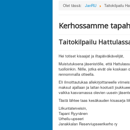
Olet tässä:
JanRU
Taitokilpailu H
Kerhossamme tapaht
Taitokilpailu Hattulass
Hei totiset kisaajat ja iltapäiväkävelijät,
Muistutuksena jäsenistölle, että Hattulass
tuolloinkin. Niille, jotka eivät ole koska
rennommalla otteella.
Eli ilmoittautukaa allekirjoittaneelle viim
maksut ajallaan ja laitan kootusti joukkue
vaikka kasvamassa olevien uusein jäsenten 
Tästä lähtee taas kesäkauden kisasarja lii
Liikuntaterveisin,
Tapani Ryynänen
Urheilu-upseeri
Janakkalan Reserviupseerikerho ry