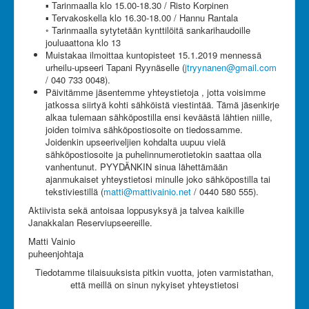
▪ Tarinmaalla klo 15.00-18.30 / Risto Korpinen
▪ Tervakoskella klo 16.30-18.00 / Hannu Rantala
◦ Tarinmaalla sytytetään kynttilöitä sankarihaudoille
jouluaattona klo 13
Muistakaa ilmoittaa kuntopisteet 15.1.2019 mennessä
urheilu-upseeri Tapani Ryynäselle (
jtryynanen@gmail.com
/ 040 733 0048).
Päivitämme jäsentemme yhteystietoja , jotta voisimme
jatkossa siirtyä kohti sähköistä viestintää. Tämä jäsenkirje
alkaa tulemaan sähköpostilla ensi keväästä lähtien niille,
joiden toimiva sähköpostiosoite on tiedossamme.
Joidenkin upseeriveljien kohdalta uupuu vielä
sähköpostiosoite ja puhelinnumerotietokin saattaa olla
vanhentunut. PYYDÄNKIN sinua lähettämään
ajanmukaiset yhteystietosi minulle joko sähköpostilla tai
tekstiviestillä (
matti@mattivainio.net
/ 0440 580 555).
Aktiivista sekä antoisaa loppusyksyä ja talvea kaikille
Janakkalan Reserviupseereille.
Matti Vainio
puheenjohtaja
Tiedotamme tilaisuuksista pitkin vuotta, joten varmistathan,
että meillä on sinun nykyiset yhteystietosi