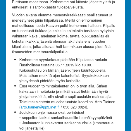
Pirttisuon maastossa. Kerhomme sai kiitosta järjestelyistä ja
Olet tässä:
JanRU
erityisesti sisältörikkaasta tulospalvelusta.
Ajankohtaista kerhossamme 20.10.2019
Vuoden aikana olemme menestyksekkäästi osallistuneet ja
menestyneet piirin kilpailuissa. Meillä on erinomainen
mahdollisuus tuoda Paavon putki kerhomme haltuun. Kilpailu
on tunnetusti tiukkaa ja kaikkiin koitoksiin tarvitaan nykyisin
vähintään kaksi, mieluiten kolme, täyttä joukkuetta/laji eli
kehotan kaikkia jäseniä olemaan aktiivisia ensi vuoden
kilpailuissa, jotka alkavat heti tammikuun alussa pidettällä
ilmaaseiden mestaruuskilpailuilla.
Kerhomme syyskokous pidetään Kiipulassa ruokala
Rusthollissa tiistaina 05.11.2019 klo 18.00.
Kokouskutsu on tämän jäsenkirjeen kääntöpuolella.
Muistathan merkitä ajan kalenteriisi. Syyskokouksen
yhteydessä pidetään myös kerhoilta.
Ensi vuoden toimintakalenteri on jo työn alla. Siihen
kaivataan ilmoituksia ja mikäli satut tietämään hyviä
yhdyshenkilöitä, niin sivuille sopii uusiakin mainostajia!
Toimintakalenterin muodostumista koordinoi Arto Tiainen
(
arto.tiainen@pp3.inet.fi
/ 050 523 0024).
Joulukuun ohjelmassa ovat perinteiset
◦ seppelten laskut sankarihaudoille Itsenäisyyspäivänä
◦ Jouluaaton kunniavartiot sankarihaudoilla (ilmoittautua
voi järjestäjille)