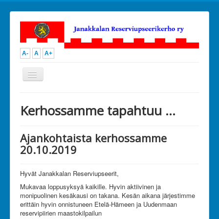
A-
A
A+
Vaihda
navigointi
Open menu
JanRU
Kerhossamme tapahtuu ...
Toiminta
Ammunta
Urheilu
Ajankohtaista kerhossamme
Kilpailutoiminta
20.10.2019
Kerhoillat ja perheretket
Muu toiminta
Kuvia
Hyvät Janakkalan Reserviupseerit,
Kalenteri
Hallitus
Mukavaa loppusyksyä kaikille. Hyvin aktiivinen ja
Ota yhteyttä
monipuolinen kesäkausi on takana. Kesän aikana järjestimme
Liity jäseneksi
erittäin hyvin onnistuneen Etelä-Hämeen ja Uudenmaan
Tue toimintaamme
reservipiirien maastokilpailun