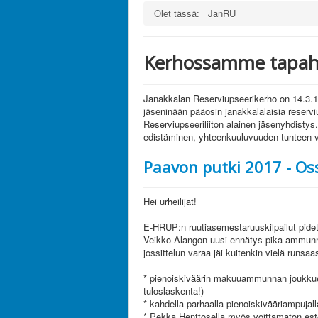
Olet tässä:
JanRU
Kerhossamme tapaht
Janakkalan Reserviupseerikerho on 14.3.1
jäseninään pääosin janakkalalaisia reserv
Reserviupseeriliiton alainen jäsenyhdistys
edistäminen, yhteenkuuluvuuden tunteen 
Paavon putki 2017 - Oss
Hei urheilijat!
E-HRUP:n ruutiasemestaruuskilpailut pidet
Veikko Alangon uusi ennätys pika-ammunn
jossittelun varaa jäi kuitenkin vielä runsaas
* pienoiskiväärin makuuammunnan joukkue
tuloslaskenta!)
* kahdella parhaalla pienoiskivääriampujall
* Pekka Henttosella myös voittamaton este (