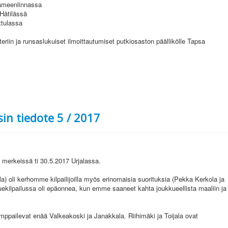
ämeenlinnassa
Hätilässä
tulassa
teriin ja runsaslukuiset ilmoittautumiset putkiosaston päällikölle Tapsa
in tiedote 5 / 2017
merkeissä ti 30.5.2017 Urjalassa.
lla) oli kerhomme kilpailijoilla myös erinomaisia suorituksia (Pekka Kerkola ja
uekilpailussa oli epäonnea, kun emme saaneet kahta joukkueellista maaliin ja
pailevat enää Valkeakoski ja Janakkala. Riihimäki ja Toijala ovat