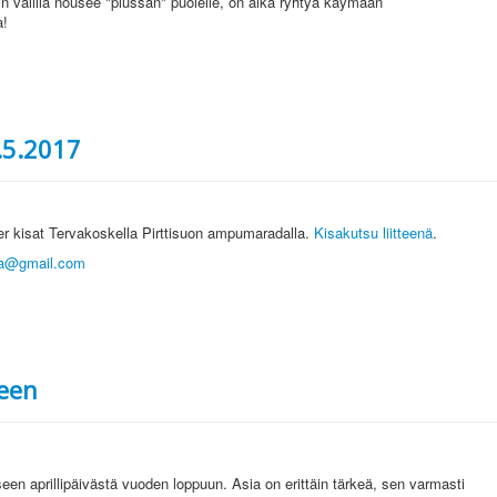
in välillä nousee "plussan" puolelle, on aika ryhtyä käymään
a!
3.5.2017
er kisat Tervakoskella Pirttisuon ampumaradalla.
Kisakutsu liitteenä
.
la@gmail.com
een
 aprillipäivästä vuoden loppuun. Asia on erittäin tärkeä, sen varmasti