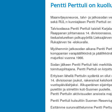
Pentti Perttuli on kuoll
Maanviljeysneuvos, talvi- ja jatkosodan 
sekä RUL:n kunniajäsen Pentti Perttuli on k
Talvisodassa Pentti Perttuli taisteli Karj
Raappanan johtamassa 14. divisioonassa. R
tiedusteluretken polkupyörillä Lieksajärve
Rukajärven tie -elokuvalle.
Myöhemmin jatkosodan aikana Pentti Perttu
komppanian varapäällikkönä ja päällikkönä
majuriksi vuonna 1966.
Sodan jälkeen Pentti Perttuli teki merkit
toimitusjohtajana. Pentti Perttuli on kirjo
Erityisen lähellä Perttulin sydäntä on oll
14. divisioonan joukot, rakensivat keloh
vuotispäivälahjaksi. Alkuperäinen sijaint
purettiin ja siirrettiin koti-Suomen puolell
Pentti Perttulin aktiivisuuden ansiosta ma
Pentti Perttuli kutsuttiin Suomen Reserviu
Esitämme surunvalittelumme Pentti Perttul