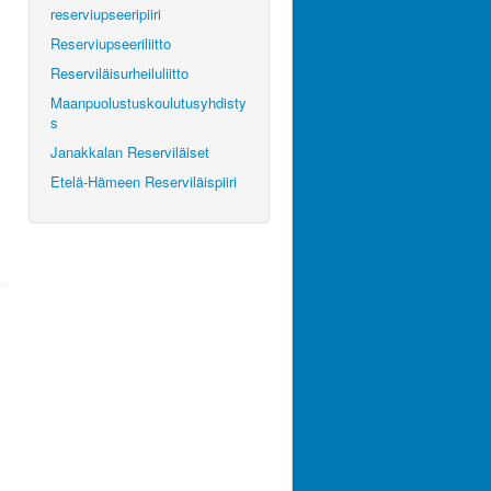
reserviupseeripiiri
Reserviupseeriliitto
Reserviläisurheiluliitto
Maanpuolustuskoulutusyhdisty
s
Janakkalan Reserviläiset
Etelä-Hämeen Reserviläispiiri