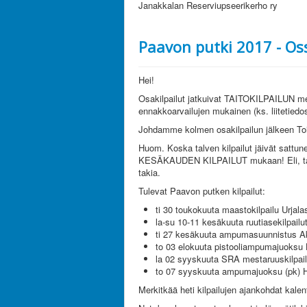
Janakkalan Reserviupseerikerho ry
Paavon putki 2017 - Oss
Hei!
Osakilpailut jatkuivat TAITOKILPAILUN m
ennakkoarvailujen mukainen (ks. liitetiedos
Johdamme kolmen osakilpailun jälkeen Toi
Huom. Koska talven kilpailut jäivät sattu
KESÄKAUDEN KILPAILUT mukaan! Eli, tarvi
takia.
Tulevat Paavon putken kilpailut:
ti 30 toukokuuta maastokilpailu Urjala
la-su 10-11 kesäkuuta ruutiasekilpailu
ti 27 kesäkuuta ampumasuunnistus Ak
to 03 elokuuta pistooliampumajuoksu
la 02 syyskuuta SRA mestaruuskilpail
to 07 syyskuuta ampumajuoksu (pk) H
Merkitkää heti kilpailujen ajankohdat kalent