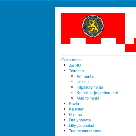
Open menu
JanRU
Toiminta
Ammunta
Urheilu
Kilpailutoiminta
Kerhoillat ja perheretket
Muu toiminta
Kuvia
Kalenteri
Hallitus
Ota yhteyttä
Liity jäseneksi
Tue toimintaamme