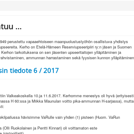
uu ...
949 perustettu vapaaehtoiseen maanpuolustustyöhön osallistuva yhdistys
iupseereita. Kerho on Etelä-Hämeen Reserviupseeripiiri ry:n jäsen ja Suomen
. Kerhon tarkoituksena on sen jäsenten upseeritaitojen ylläpitäminen ja
vahvistaminen, ammunnan harrastaminen sekä fyysisen kunnon ylläpitäminen
in tiedote 6 / 2017
tiin Valkeakoskella 10.ja 11.6.2017. Kerhomme menestys oli hyvä (erityisesti
assa H 60:ssa ja Miikka Maunulan voitto pika-ammunnan H-sarjassa), mutta
ti:
kilpailussa hävisimme VaRulle vain yhden (1) pisteen (Huom. VaRun
a (Olli Ruokolainen ja Pentti Kinnari) oli voittamaton este
pistoolilajit)