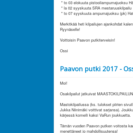
* to 03 elokuuta pistooliampumajuoksu H
* la 02 syyskuuta SRA mestaruuskilpailu 
* to 07 syyskuuta ampumajuoksu (pk) Hat
Merkitkää heti kilpailujen ajankohdat kalen
Ryynäselle!
Voittoisin Paavon putkiterveisin!
Ossi
Paavon putki 2017 - Oss
Moi!
Osakilpailut jatkuivat MAASTOKILPAILUN 
Mastokilpailussa (ks. tulokset piirien sivui
Jukka Niinimäki voittivat sarjansa). Joukk
kärjessä komeili kaksi VaRun joukkuetta.
Tämän vuoden Paavon putken voitosta kamp
menettäneet jo mahdollisuutensa!