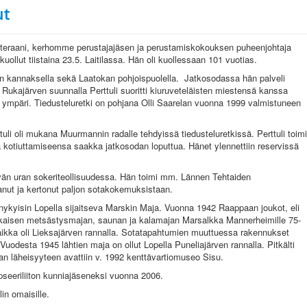
ut
veteraani, kerhomme perustajajäsen ja perustamiskokouksen puheenjohtaja
uollut tiistaina 23.5. Laitilassa. Hän oli kuollessaan 101 vuotias.
alan kannaksella sekä Laatokan pohjoispuolella. Jatkosodassa hän palveli
ukajärven suunnalla Perttuli suoritti kiuruveteläisten miestensä kanssa
n ympäri. Tiedusteluretki on pohjana Olli Saarelan vuonna 1999 valmistuneen
li oli mukana Muurmannin radalle tehdyissä tiedusteluretkissä. Perttuli toimi
 kotiuttamiseensa saakka jatkosodan loputtua. Hänet ylennettiin reservissä
tävän uran sokeriteollisuudessa. Hän toimi mm. Lännen Tehtaiden
ittanut ja kertonut paljon sotakokemuksistaan.
ut nykyisin Lopella sijaitseva Marskin Maja. Vuonna 1942 Raappaan joukot, eli
onkaisen metsästysmajan, saunan ja kalamajan Marsalkka Mannerheimille 75-
ipaikka oli Lieksajärven rannalla. Sotatapahtumien muuttuessa rakennukset
e. Vuodesta 1945 lähtien maja on ollut Lopella Puneliajärven rannalla. Pitkälti
jan läheisyyteen avattiin v. 1992 kenttävartiomuseo Sisu.
pseeriliiton kunniajäseneksi vuonna 2006.
in omaisille.