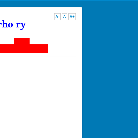
A-
A
A+