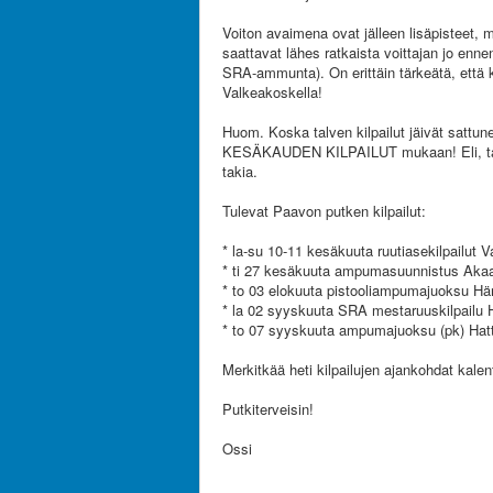
Voiton avaimena ovat jälleen lisäpisteet, mi
saattavat lähes ratkaista voittajan jo en
SRA-ammunta). On erittäin tärkeätä, että 
Valkeakoskella!
Huom. Koska talven kilpailut jäivät sattu
KESÄKAUDEN KILPAILUT mukaan! Eli, tarvi
takia.
Tulevat Paavon putken kilpailut:
* la-su 10-11 kesäkuuta ruutiasekilpailut 
* ti 27 kesäkuuta ampumasuunnistus Akaa 
* to 03 elokuuta pistooliampumajuoksu H
* la 02 syyskuuta SRA mestaruuskilpailu 
* to 07 syyskuuta ampumajuoksu (pk) Hat
Merkitkää heti kilpailujen ajankohdat kalent
Putkiterveisin!
Ossi