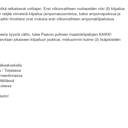
tkä ratkaisevat voittajan. Ensi viikonvaihteen ruutiaseiden viisi (5) kilpailua
nen neljää viimeistä kilpailua (ampumasuunnistus, kaksi ampumajuoksua ja
kaikki ilmoitetut ovat mukana ensi viikonvaihteen ampumakilpailuissa
neesta syystä väliin, tulee Paavon putkeen maastokilpailujen KAIKKI
taan jokaiseen kilpailuun joukkue, mieluummin kolme (3) lisäpisteiden
Valkeakoskella
/ Toijalassa
ämeenlinnassa
Hätilässä
tulassa
eriin!