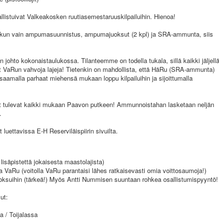
llistuivat Valkeakosken ruutiasemestaruuskilpailuihin. Hienoa!
eä, kun vain ampumasuunnistus, ampumajuoksut (2 kpl) ja SRA-ammunta, siis
 johto kokonaistaulukossa. Tilanteemme on todella tukala, sillä kaikki jäljell
leet VaRun vahvoja lajeja! Tietenkin on mahdollista, että HäRu (SRA-ammunta)
aamalla parhaat miehensä mukaan loppu kilpailuihin ja sijoittumalla
et tulevat kaikki mukaan Paavon putkeen! Ammunnoistahan lasketaan neljän
.
 luettavissa E-H Reserviläispiirin sivuilta.
 lisäpistettä jokaisesta maastolajista)
a VaRu (voitolla VaRu parantaisi lähes ratkaisevasti omia voittosaumoja!)
ksuihin (tärkeä!) Myös Antti Nummisen suuntaan rohkea osallistumispyyntö!
ut:
 / Toijalassa