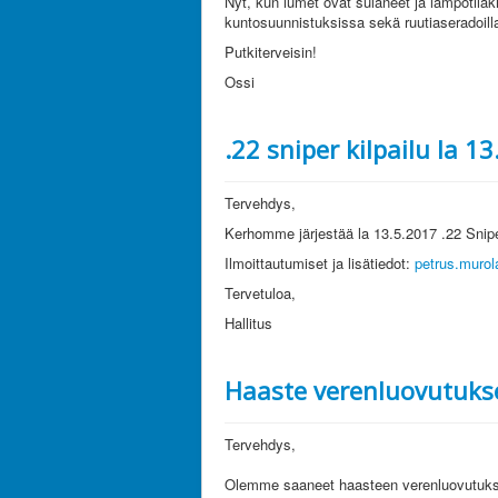
Nyt, kun lumet ovat sulaneet ja lämpötilak
kuntosuunnistuksissa sekä ruutiaseradoill
Putkiterveisin!
Ossi
.22 sniper kilpailu la 1
Tervehdys,
Kerhomme järjestää la 13.5.2017 .22 Snip
Ilmoittautumiset ja lisätiedot:
petrus.muro
Tervetuloa,
Hallitus
Haaste verenluovutuks
Tervehdys,
Olemme saaneet haasteen verenluovutukseen