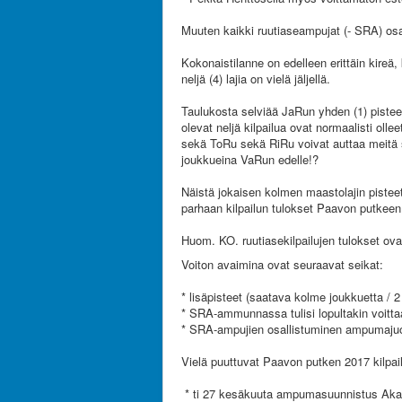
Muuten kaikki ruutiaseampujat (- SRA) osa
Kokonaistilanne on edelleen erittäin kir
neljä (4) lajia on vielä jäljellä.
Taulukosta selviää JaRun yhden (1) pisteen
olevat neljä kilpailua ovat normaalisti ol
sekä ToRu sekä RiRu voivat auttaa meitä s
joukkueina VaRun edelle!?
Näistä jokaisen kolmen maastolajin piste
parhaan kilpailun tulokset Paavon putkeen
Huom. KO. ruutiasekilpailujen tulokset ovat
Voiton avaimina ovat seuraavat seikat:
* lisäpisteet (saatava kolme joukkuetta / 2
* SRA-ammunnassa tulisi lopultakin voitta
* SRA-ampujien osallistuminen ampumajuo
Vielä puuttuvat Paavon putken 2017 kilpail
* ti 27 kesäkuuta ampumasuunnistus Akaa