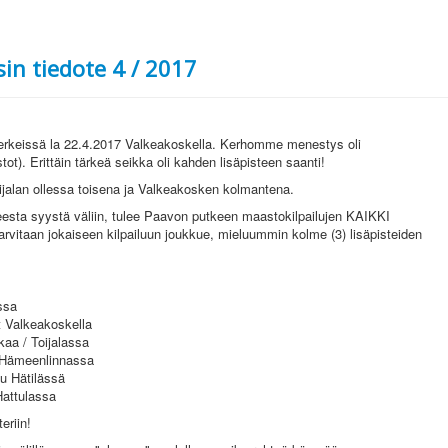
in tiedote 4 / 2017
erkeissä la 22.4.2017 Valkeakoskella. Kerhomme menestys oli
tot). Erittäin tärkeä seikka oli kahden lisäpisteen saanti!
jalan ollessa toisena ja Valkeakosken kolmantena.
neesta syystä väliin, tulee Paavon putkeen maastokilpailujen KAIKKI
taan jokaiseen kilpailuun joukkue, mieluummin kolme (3) lisäpisteiden
ssa
t Valkeakoskella
aa / Toijalassa
 Hämeenlinnassa
u Hätilässä
attulassa
eriin!